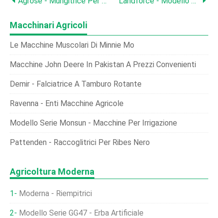
Agrose - Mungitrice Per Sistema Di Mungitura A Doppia Mungitura A Secchio Singolo
Landforce - Modello LF_GX_500H - Capacità 500 L - Atomizzatore Idraulico Per Letame A Disco Singolo
Macchinari Agricoli
Le Macchine Muscolari Di Minnie Mo
Macchine John Deere In Pakistan A Prezzi Convenienti
Demir - Falciatrice A Tamburo Rotante
Ravenna - Enti Macchine Agricole
Modello Serie Monsun - Macchine Per Irrigazione
Pattenden - Raccoglitrici Per Ribes Nero
Agricoltura Moderna
Moderna - Riempitrici
Modello Serie GG47 - Erba Artificiale