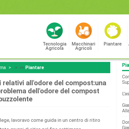
Tecnologia
Macchinari
Piantare
Agricola
Agricoli
Pi
rna
> >>
Piantare
Com
 relativi all'odore del compost:una
Sup
 problema dell'odore del compost
L'a
puzzolente
Gia
All
ege, lavoravo come guida in un centro di ritiro
Dom
Gia