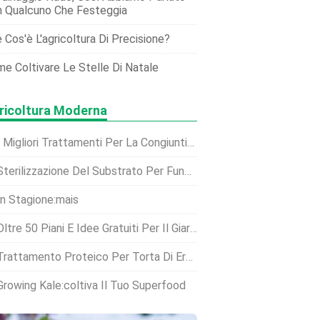
 Qualcuno Che Festeggia
 Cos'è L'agricoltura Di Precisione?
e Coltivare Le Stelle Di Natale
ricoltura Moderna
I Migliori Trattamenti Per La Congiuntivite
terilizzazione Del Substrato Per Funghi:una Guida Completa Per I Coltivatori Domestici
In Stagione:mais
ltre 50 Piani E Idee Gratuiti Per Il Giardino Con Letto Rialzato Che Sono Facili Da Costruire
rattamento Proteico Per Torta Di Erba Medica Per Polli In Muta E Eliminazione Della Noia
Growing Kale:coltiva Il Tuo Superfood