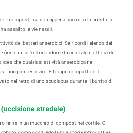
re il compost, ma non appena hai rotto la crosta in
ha assalito le vie nasali.
attività dei batteri anaerobici. Se ricordi l'elenco dei
e (insieme al "mitocondrio è la centrale elettrica di
a idea che qualsiasi attività anaerobica nel
st non può respirare. È troppo compatto e il
evato nel retro di uno scuolabus durante il burrito di
(uccisione stradale)
 finire in un mucchio di compost nel cortile. Ci
bbero, come condivide la mia storia introduttiva.