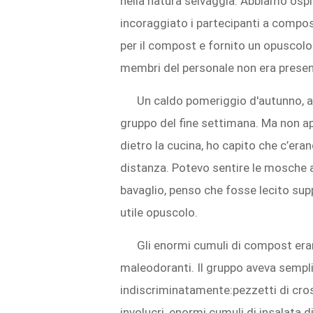
nella natura selvaggia. Abbiamo ospit
incoraggiato i partecipanti a composta
per il compost e fornito un opuscolo
membri del personale non era presen
Un caldo pomeriggio d'autunno, an
gruppo del fine settimana. Ma non a
dietro la cucina, ho capito che c’eran
distanza. Potevo sentire le mosche a
bavaglio, penso che fosse lecito sup
utile opuscolo.
Gli enormi cumuli di compost era
maleodoranti. Il gruppo aveva sempl
indiscriminatamente:pezzetti di crost
involucri, enormi cumuli di insalata 