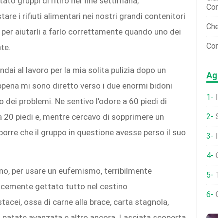
ato gruppi di ritiro nel fine settimana,
Con
re i rifiuti alimentari nei nostri grandi contenitori
Che
 per aiutarli a farlo correttamente quando uno dei
Com
te.
dai al lavoro per la mia solita pulizia dopo un
Ag
ppena mi sono diretto verso i due enormi bidoni
o dei problemi. Ne sentivo l'odore a 60 piedi di
 20 piedi e, mentre cercavo di sopprimere un
S
porre che il gruppo in questione avesse perso il suo
O
no, per usare un eufemismo, terribilmente
T
icemente gettato tutto nel cestino
acei, ossa di carne alla brace, carta stagnola,
di patate avanzata e altro ancora. Lasciata scoperta