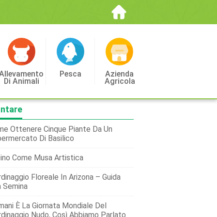
Allevamento
Pesca
Azienda
Di Animali
Agricola
antare
e Ottenere Cinque Piante Da Un
ermercato Di Basilico
sino Come Musa Artistica
rdinaggio Floreale In Arizona – Guida
a Semina
ani È La Giornata Mondiale Del
rdinaggio Nudo, Così Abbiamo Parlato