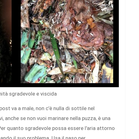
ità sgradevole e viscida
st va a male, non c’è nulla di sottile nel
evi, anche se non vuoi marinare nella puzza, è una
Per quanto sgradevole possa essere l'aria attorno
ando il suo problema. Usa il naso per