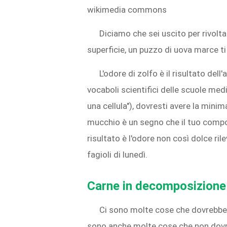
wikimedia commons
Diciamo che sei uscito per rivolta
superficie, un puzzo di uova marce ti 
L'odore di zolfo è il risultato dell'
vocaboli scientifici delle scuole medi
una cellula"), dovresti avere la minim
mucchio è un segno che il tuo compo
risultato è l'odore non così dolce ril
fagioli di lunedì.
Carne in decomposizione 
Ci sono molte cose che dovrebbero
sono anche molte cose che non dovre