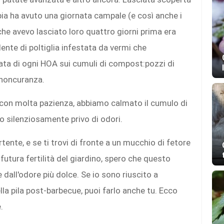
opia ha avuto una giornata campale (e così anche i
che avevo lasciato loro quattro giorni prima era
ente di poltiglia infestata da vermi che
ta di ogni HOA sui cumuli di compost:pozzi di
 noncuranza.
e con molta pazienza, abbiamo calmato il cumulo di
o silenziosamente privo di odori.
ente, e se ti trovi di fronte a un mucchio di fetore
utura fertilità del giardino, spero che questo
 dall'odore più dolce. Se io sono riuscito a
lla pila post-barbecue, puoi farlo anche tu. Ecco
.