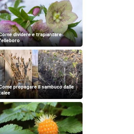
Come dividere e trapiantare
l'elleboro
Come propagare il sambuco dalle
talee