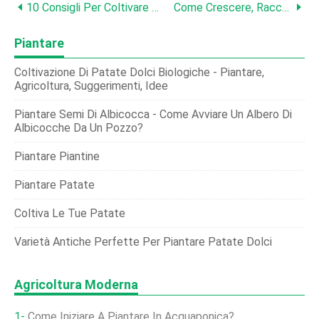
10 Consigli Per Coltivare I Peperoni Nei Climi Più Freddi
Come Crescere, Raccolto, E Conserve Balsamo D'Api (Monarda)
Piantare
Coltivazione Di Patate Dolci Biologiche - Piantare,
Agricoltura, Suggerimenti, Idee
Piantare Semi Di Albicocca - Come Avviare Un Albero Di
Albicocche Da Un Pozzo?
Piantare Piantine
Piantare Patate
Coltiva Le Tue Patate
Varietà Antiche Perfette Per Piantare Patate Dolci
Agricoltura Moderna
Come Iniziare A Piantare In Acquaponica?