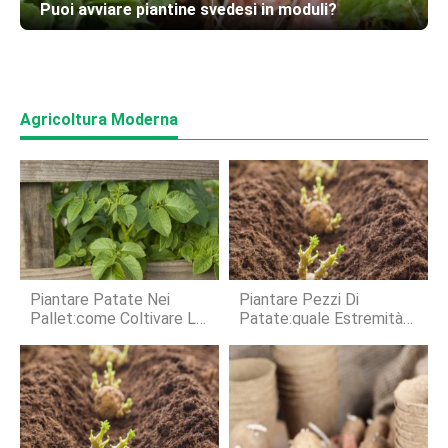
Puoi avviare piantine svedesi in moduli?
Agricoltura Moderna
Piantare Patate Nei
Piantare Pezzi Di
Pallet:come Coltivare Le
Patate:quale Estremità
Patate Con I Pallet
Della Patata È In Alto?