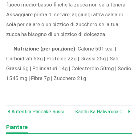
fuoco medio-basso finché la zucca non sarà tenera.
Assaggiare prima di servire; aggiungi altra salsa di
soia per salare o un pizzico di zucchero se la tua
zucca ha bisogno di un pizzico di dolcezza.
Nutrizione (per porzione)
:Calorie 501kcal |
Carboidrati 53g | Proteine ​​22g | Grassi 25g | Sab.
Grassi 6g | Polinsaturi 14g | Colesterolo 50mg | Sodio
1545 mg | Fibra 7g | Zucchero 21g
Autentici Pancake Russi Alla Zucca (Olad'i Iz Tykvy):la Colazione Preferita Dalle Famiglie
Kaddu Ka Halwa:una Classica Delizia Dolce Alla Zucca
Piantare