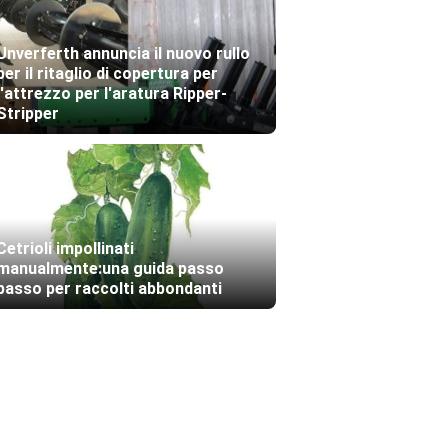
Unverferth annuncia il nuovo rullo
per il ritaglio di copertura per
l'attrezzo per l'aratura Ripper-
Stripper
Cetrioli impollinati
manualmente:una guida passo
passo per raccolti abbondanti