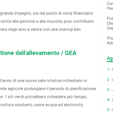
Co
Per
n grande impegno, sia dal punto di vista finanziario
Pol
riorità alle persone e alle mucche, puoi contribuire
Che
Dep
irare negli anni a venire con una startup ben
Pro
Add
stione dell'allevamento / GEA
Ag
I
e l'avvio di una nuova sala rotativa richiedono in
de agricole prolungano il periodo di pianificazione
J
ori. I siti verdi potrebbero richiedere più tempo,
H
utture esistenti, come acqua ed elettricità.