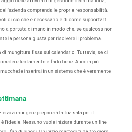
ggio delle attività o di gestione della mandria,
dell'azienda comprenda le proprie responsabilità.
li di ciò che è necessario e di come supportarti
vino a portata di mano in modo che, se qualcosa non
te la persona giusta per risolvere il problema.
 di mungitura fissa sul calendario. Tuttavia, se ci
procedere lentamente e farlo bene. Ancora più
e mucche:le inserirai in un sistema che è veramente
ettimana
izierai a mungere preparerà la tua sala per il
è l’ideale. Nessuno vuole iniziare durante un fine
 i fan di lunedì. Un inizio martedì ti dà tre giorni