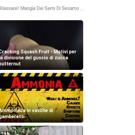
ilassare! Mangia Dei Semi Di Sesamo Per Combattere Lo Stress Ossidativo
Cracking Squash Fruit - Motivi per
la divisione del guscio di zucca
butternut
Ammoniaca in vasche di
gamberetti