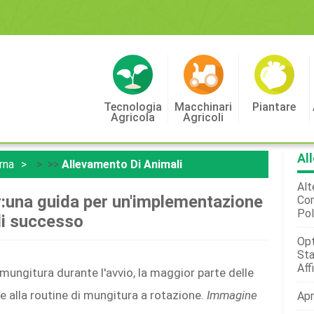
Tecnologia
Macchinari
Piantare
Agricola
Agricoli
Al
rna
> >>
Allevamento Di Animali
Alt
r:una guida per un'implementazione
Com
Po
i successo
Opt
Sta
Affi
 mungitura durante l'avvio, la maggior parte delle
e alla routine di mungitura a rotazione.
Immagine
Apr