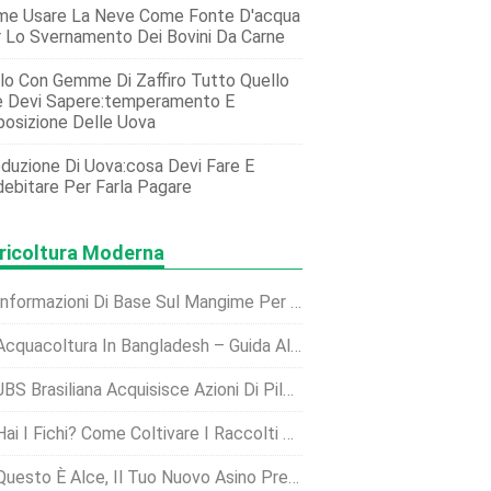
me Usare La Neve Come Fonte D'acqua
 Lo Svernamento Dei Bovini Da Carne
lo Con Gemme Di Zaffiro Tutto Quello
 Devi Sapere:temperamento E
osizione Delle Uova
duzione Di Uova:cosa Devi Fare E
ebitare Per Farla Pagare
ricoltura Moderna
nformazioni Di Base Sul Mangime Per Pecore Per Principianti
Acquacoltura In Bangladesh – Guida Alla Produzione
BS Brasiliana Acquisisce Azioni Di Pilgrim's Pride Con L'obiettivo Di Delisting
ai I Fichi? Come Coltivare I Raccolti Della California Al Di Fuori Dello Stato D'oro Di Ag?
Questo È Alce, Il Tuo Nuovo Asino Preferito