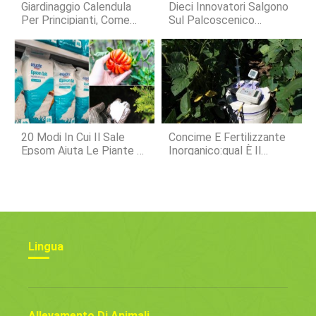
Giardinaggio Calendula
Dieci Innovatori Salgono
Per Principianti, Come
Sul Palcoscenico
Iniziare
Digitale Per Trasformare
Il Settore Zootecnico
20 Modi In Cui Il Sale
Concime E Fertilizzante
Epsom Aiuta Le Piante E
Inorganico:qual È Il
Il Tuo Giardino
Migliore?
Lingua
Allevamento Di Animali