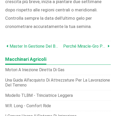
crescita più breve, inizia a piantare due settimane
dopo rispetto alle regioni centrali o meridionali.
Controlla sempre la data dell'ultimo gelo per
cronometrare accuratamente la tua semina.
Master In Gestione Del Bambù:tecniche Comprovate Per Il Contenimento E La Progettazione
Perché Miracle‑Gro Può Compromettere Il Giardinaggio Sostenibile
Macchinari Agricoli
Motori A Iniezione Diretta Di Gas
Una Guida All'acquisto Di Attrezzature Per La Lavorazione
Del Terreno
Modello TLBM - Trinciatrice Leggera
W.R. Long - Comfort Ride