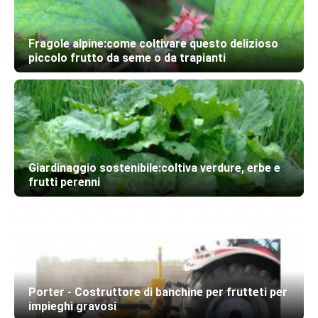
Fragole alpine:come coltivare questo delizioso
piccolo frutto da seme o da trapianti
Giardinaggio sostenibile:coltiva verdure, erbe e
frutti perenni
Porter - Costruttore di banchine per frutteti per
impieghi gravosi