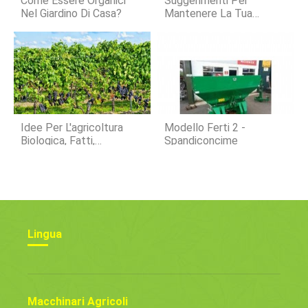
Come Essere Organici
Suggerimenti Per
Nel Giardino Di Casa?
Mantenere La Tua
Attività Di Pollame
Senza Intoppi Durante
Una Crisi Globale
Idee Per L'agricoltura
Modello Ferti 2 -
Biologica, Fatti,
Spandiconcime
Informazioni Per I
Manichini
Lingua
Macchinari Agricoli