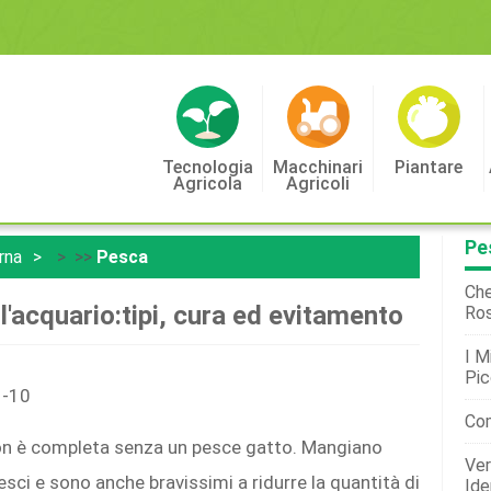
Tecnologia
Macchinari
Piantare
Agricola
Agricoli
Pe
rna
> >>
Pesca
Che
l'acquario:tipi, cura ed evitamento
Ros
I M
Pic
1-10
Com
non è completa senza un pesce gatto. Mangiano
Ver
esci e sono anche bravissimi a ridurre la quantità di
Ide