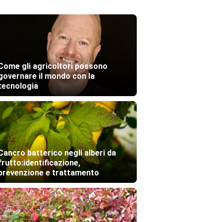
Come gli agricoltori possono
governare il mondo con la
tecnologia
Cancro batterico negli alberi da
frutto:identificazione,
prevenzione e trattamento