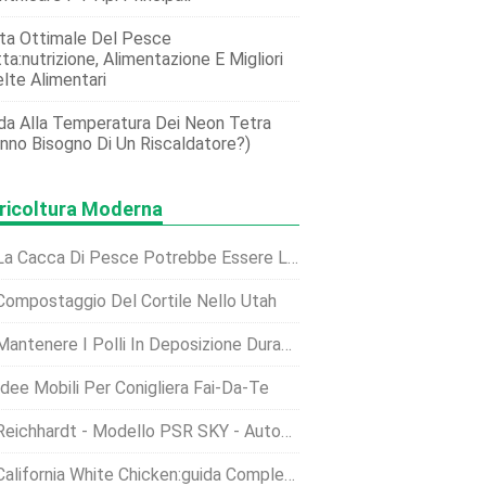
ta Ottimale Del Pesce
ta:nutrizione, Alimentazione E Migliori
lte Alimentari
da Alla Temperatura Dei Neon Tetra
nno Bisogno Di Un Riscaldatore?)
ricoltura Moderna
a Cacca Di Pesce Potrebbe Essere La Risposta Ai Problemi Di Sovranità Alimentare Di Porto Rico?
Compostaggio Del Cortile Nello Utah
antenere I Polli In Deposizione Durante L'inverno:la Guida Per Principianti
Idee Mobili Per Conigliera Fai-Da-Te
Reichhardt - Modello PSR SKY - Autoguida Con GPS
alifornia White Chicken:guida Completa Alla Razza E Alla Cura