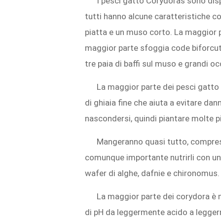
I pesci gatto Corydoras sono dispo
tutti hanno alcune caratteristiche co
piatta e un muso corto. La maggior p
maggior parte sfoggia code biforcut
tre paia di baffi sul muso e grandi oc
La maggior parte dei pesci gatto
di ghiaia fine che aiuta a evitare danni
nascondersi, quindi piantare molte p
Mangeranno quasi tutto, compresi
comunque importante nutrirli con una 
wafer di alghe, dafnie e chironomus.
La maggior parte dei corydora è mo
di pH da leggermente acido a leggerm