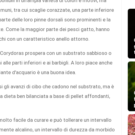
nibili in un'ampia varietà di colori e motivi, ma
muni, tra cui scaglie corazzate, una parte inferiore
arte delle loro pinne dorsali sono prominenti e la
e. Come la maggior parte dei pesci gatto, hanno
chi con un caratteristico anello attorno.
 Corydoras prospera con un substrato sabbioso o
 alle parti inferiori e ai barbigli. A loro piace anche
iante d'acquario è una buona idea.
 gli avanzi di cibo che cadono nel substrato, ma è
dieta ben bilanciata a base di pellet affondanti,
lto facile da curare e può tollerare un intervallo
ente alcalino, un intervallo di durezza da morbido