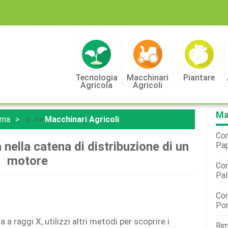
Tecnologia
Macchinari
Piantare
Agricola
Agricoli
Ma
rna
> >>
Macchinari Agricoli
Com
 nella catena di distribuzione di un
Pap
motore
Com
Pal
Com
Por
a raggi X, utilizzi altri metodi per scoprire i
Rim