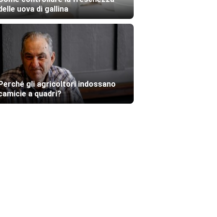
delle uova di gallina
Perché gli agricoltori indossano
camicie a quadri?