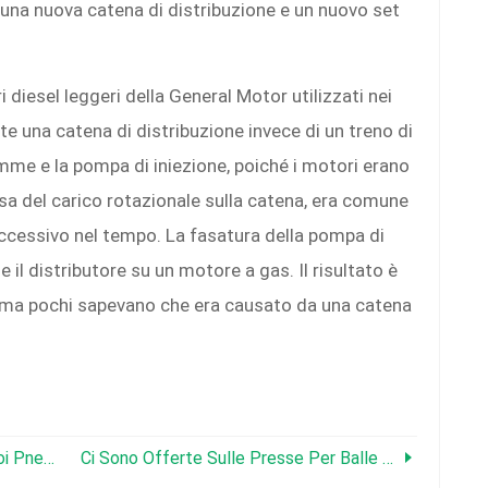
una nuova catena di distribuzione e un nuovo set
 diesel leggeri della General Motor utilizzati nei
 una catena di distribuzione invece di un treno di
amme e la pompa di iniezione, poiché i motori erano
usa del carico rotazionale sulla catena, era comune
eccessivo nel tempo. La fasatura della pompa di
 il distributore su un motore a gas. Il risultato è
 ma pochi sapevano che era causato da una catena
Conosci La Data Di Scadenza Dei Tuoi Pneumatici
Ci Sono Offerte Sulle Presse Per Balle Di Ultima Generazione?