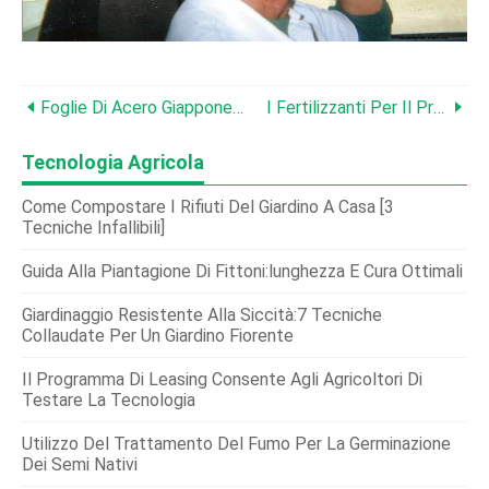
Foglie Di Acero Giapponese Con Buchi? Cause Comuni E Soluzioni Esperte
I Fertilizzanti Per Il Prato Attirano Le Mosche? Approfondimenti Degli Esperti E Suggerimenti Sulla Prevenzione
Tecnologia Agricola
Come Compostare I Rifiuti Del Giardino A Casa [3
Tecniche Infallibili]
Guida Alla Piantagione Di Fittoni:lunghezza E Cura Ottimali
Giardinaggio Resistente Alla Siccità:7 Tecniche
Collaudate Per Un Giardino Fiorente
Il Programma Di Leasing Consente Agli Agricoltori Di
Testare La Tecnologia
Utilizzo Del Trattamento Del Fumo Per La Germinazione
Dei Semi Nativi