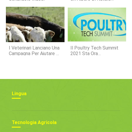
Vivente
I Veterinari Lanciano Una
Il Poultry Tech Summit
Campagna Per Aiutare A
2021 Sta Ora
Combattere Il
Accettando Abstract Su
Coronavirus
Tecnologia E Innovazione
Lingua
Tecnologia Agricola