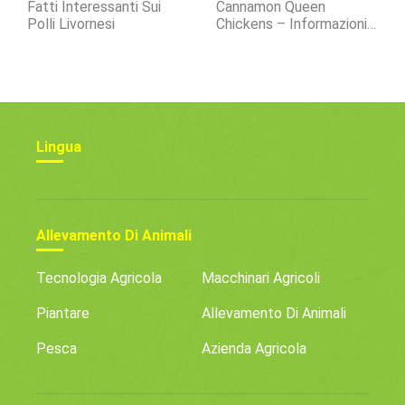
Fatti Interessanti Sui
Cannamon Queen
Polli Livornesi
Chickens – Informazioni
E Caratteristiche Sulla
Razza
Lingua
Allevamento Di Animali
Tecnologia Agricola
Macchinari Agricoli
Piantare
Allevamento Di Animali
Pesca
Azienda Agricola