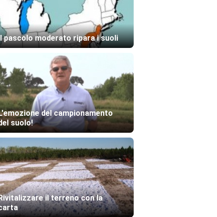
Il pascolo moderato ripara i suoli
L'emozione del campionamento
del suolo!
Rivitalizzare il terreno con la
carta