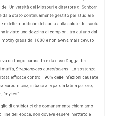
 dell'Università del Missouri e direttore di Sanborn
ields è stato continuamente gestito per studiare
ure e delle modifiche del suolo sulla salute del suolo
 ha inviato una dozzina di campioni, tra cui uno dal
 Timothy grass dal 1888 e non aveva mai ricevuto
neva un fungo parassita e da esso Duggar ha
i muffa,
Streptomyces aureofaciens
. La sostanza
ltata efficace contro il 90% delle infezioni causate
 aureomicina, in base alla parola latina per oro,
o, "mykes".
amiglia di antibiotici che comunemente chiamiamo
icilline dell'epoca, non doveva essere iniettato e