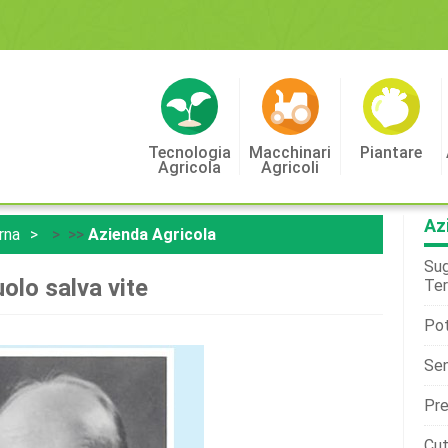
Tecnologia
Macchinari
Piantare
Agricola
Agricoli
Az
rna
> >>
Azienda Agricola
Sug
uolo salva vite
Ter
Pot
Sen
Pre
Cu