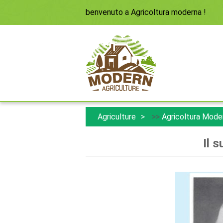
benvenuto a
Agricoltura moderna
!
Agriculture
>>
Agricoltura Mode
Il s