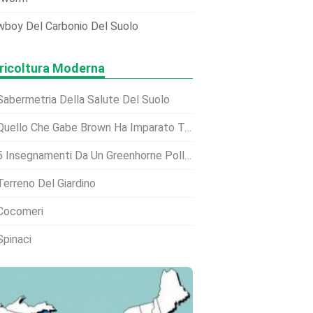
boy Del Carbonio Del Suolo
ricoltura Moderna
Sabermetria Della Salute Del Suolo
uello Che Gabe Brown Ha Imparato Testimoniando Davanti Al Congresso
5 Insegnamenti Da Un Greenhorne Pollice Verde
Terreno Del Giardino
Cocomeri
Spinaci