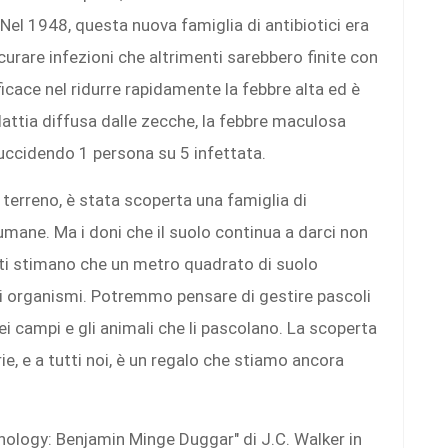
Nel 1948, questa nuova famiglia di antibiotici era
 curare infezioni che altrimenti sarebbero finite con
icace nel ridurre rapidamente la febbre alta ed è
lattia diffusa dalle zecche, la febbre maculosa
uccidendo 1 persona su 5 infettata.
 terreno, è stata scoperta una famiglia di
 umane. Ma i doni che il suolo continua a darci non
iati stimano che un metro quadrato di suolo
di organismi. Potremmo pensare di gestire pascoli
i campi e gli animali che li pascolano. La scoperta
orie, e a tutti noi, è un regalo che stiamo ancora
hology: Benjamin Minge Duggar" di J.C. Walker in