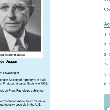
Cow
Ag
Q