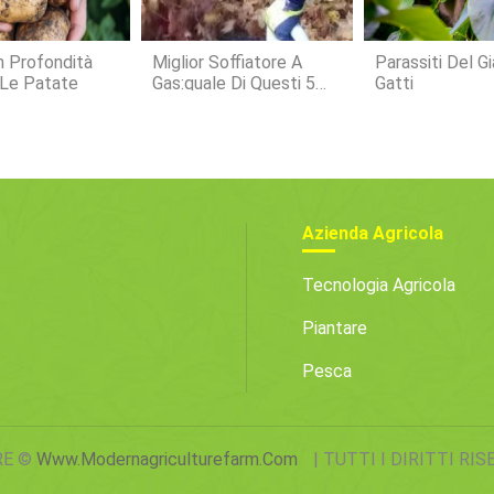
n Profondità
Miglior Soffiatore A
Parassiti Del Gi
 Le Patate
Gas:quale Di Questi 5
Gatti
Prende Il Titolo
Azienda Agricola
Tecnologia Agricola
Piantare
Pesca
RE ©
Www.modernagriculturefarm.com
| TUTTI I DIRITTI RI