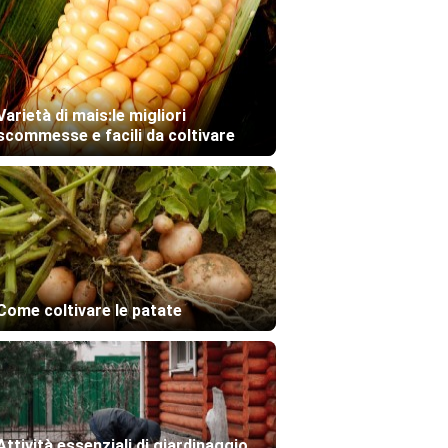
Varietà di mais:le migliori
scommesse e facili da coltivare
Come coltivare le patate
Attività essenziali di giardinaggio