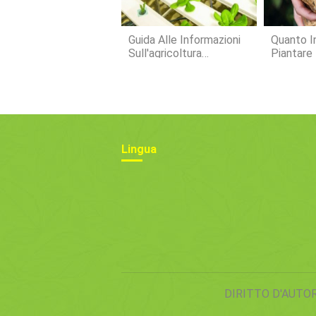
Guida Alle Informazioni
Quanto I
Sull'agricoltura
Piantare
Idroponica | Prodotti
Per L'agricoltura
Lingua
DIRITTO D'AUTO