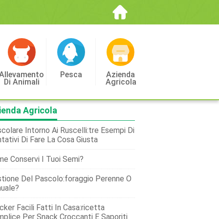
Allevamento
Pesca
Azienda
Di Animali
Agricola
ienda Agricola
colare Intorno Ai Ruscelli:tre Esempi Di
tativi Di Fare La Cosa Giusta
e Conservi I Tuoi Semi?
tione Del Pascolo:foraggio Perenne O
uale?
cker Facili Fatti In Casa:ricetta
plice Per Snack Croccanti E Saporiti