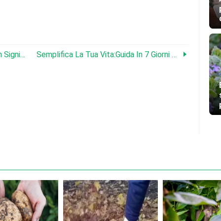
L'impatto Delle Tue Parole:trovare Un Significato Nella Condivisione Dei Tuoi Doni
Semplifica La Tua Vita:Guida In 7 Giorni Alla Calma E Alla Chiarezza - Ebook Gratuito