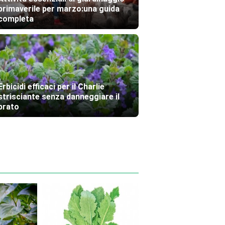
primaverile per marzo:una guida
completa
Erbicidi efficaci per il Charlie
strisciante senza danneggiare il
prato