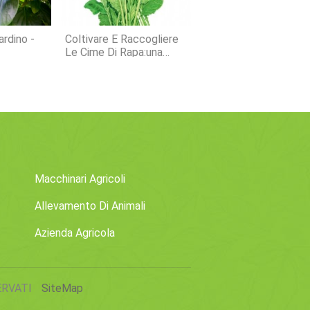
ardino -
Coltivare E Raccogliere
Le Cime Di Rapa:una
Guida Completa
Macchinari Agricoli
Allevamento Di Animali
Azienda Agricola
SERVATI
SiteMap