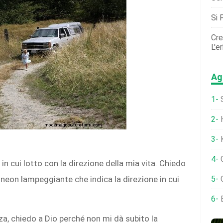
Si 
Cre
L'e
Ag
S
H
K
 in cui lotto con la direzione della mia vita. Chiedo
 neon lampeggiante che indica la direzione in cui
C
E
za, chiedo a Dio perché non mi dà subito la