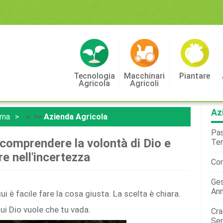
Tecnologia
Macchinari
Piantare
Agricola
Agricoli
Az
rna
> >>
Azienda Agricola
Pas
:comprendere la volontà di Dio e
Ten
re nell'incertezza
Com
Ges
Ann
ui è facile fare la cosa giusta. La scelta è chiara.
cui Dio vuole che tu vada.
Cra
Sem