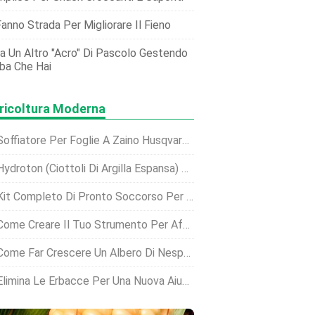
Fanno Strada Per Migliorare Il Fieno
a Un Altro "acro" Di Pascolo Gestendo
rba Che Hai
ricoltura Moderna
offiatore Per Foglie A Zaino Husqvarna 130bt:comfort Al Livello Successivo?
ydroton (ciottoli Di Argilla Espansa) Guida Alla Coltivazione
it Completo Di Pronto Soccorso Per Polli:forniture Essenziali Per La Salute Del Gregge
Come Creare Il Tuo Strumento Per Afferrare Le Uova
ome Far Crescere Un Albero Di Nespola Per Grandi Raccolti
limina Le Erbacce Per Una Nuova Aiuola In Sei Passaggi