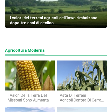
I valori dei terreni agricoli dell'Iowa rimbalzano
dopo tre anni di declino
Agricoltura Moderna
I Valori Della Terra Del
Asta Di Terreni
Missouri Sono Aumentati
Agricoli:Contea Di Cerro
Del 4% In Media
Gordo, Iowa, La Terra
Porta $7, 760 Per Acro